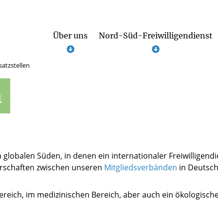
Über uns
Nord-Süd-Freiwilligendienst
satzstellen
Allgemeine Infos zu Süd-Nord
Als Ehemalige*r engagieren
n
m globalen Süden, in denen ein internationaler Freiwilligend
erschaften zwischen unseren
Mitgliedsverbänden
in Deutsch
ereich, im medizinischen Bereich, aber auch ein ökologisches