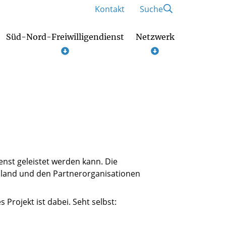
Kontakt
Suche
Süd-Nord-Freiwilligendienst
Netzwerk
Konzepte und Zertifzierungen
Pat*innen und Mentor*innen
ienst geleistet werden kann. Die
land und den Partnerorganisationen
 Projekt ist dabei. Seht selbst: