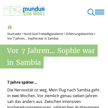
eiwilligendienst
Süd-Nord-Freiwilligendienst
Netzwerk
*r engagieren
Pat*innen und Mentor*innen
Konzepte und Zertifzierungen
Startseite
/
Nord-Süd-Freiwilligendienst
/
Erfahrungsberichte
/
Vor 7 Jahren… Sophie war in Sambia
Vor
7
Jahren...
Sophie
war
in
Sambia
7 Jahre später…
Die Nervosität ist weg. Mein Flug nach Sambia geht
in zwei Wochen. Vor ziemlich genau sieben Jahren
sah das anders aus. Zwischen intensiven
Vorbereitungseminaren, zahlreichen Arztterminen