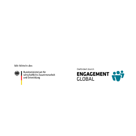
© BDKJ Diözesanverband Paderborn
© weltwärts