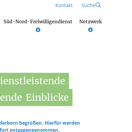
Kontakt
Suche
Süd-Nord-Freiwilligendienst
Netzwerk
Konzepte und Zertifzierungen
Pat*innen und Mentor*innen
ienstleistende
ende
Einblicke
Paderborn begrüßen. Hierfür werden
ofort entgegengenommen.