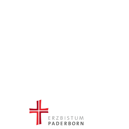
© BDKJ Diözesanverband
Paderborn