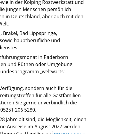
owie in der Kolping Röstwerkstatt und
 die jungen Menschen persönlich
en in Deutschland, aber auch mit den
elt.
 Brakel, Bad Lippspringe,
 sowie hauptberufliche und
ienstes.
Einführungsmonat in Paderborn
orchen und Rüthen oder Umgebung
s Bundesprogramm „weltwärts“
r Verfügung, sondern auch für die
eitungstreffen für alle Gastfamilien
tieren Sie gerne unverbindlich die
, 05251 206 5280.
Jahre alt sind, die Möglichkeit, einen
eine Ausreise im August 2027 werden
 Thema Gastfamilien auf
www.mundus-