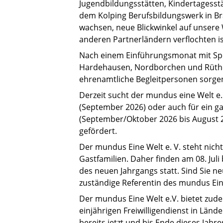
Jugendbildungsstätten, Kindertagesstä
dem Kolping Berufsbildungswerk in Br
wachsen, neue Blickwinkel auf unsere
anderen Partnerländern verflochten is
Nach einem Einführungsmonat mit Spra
Hardehausen, Nordborchen und Rüthen 
ehrenamtliche Begleitpersonen sorgen
Derzeit sucht der mundus eine Welt e
(September 2026) oder auch für ein g
(September/Oktober 2026 bis August 2
gefördert.
Der mundus Eine Welt e. V. steht nicht
Gastfamilien. Daher finden am 08. Juli
des neuen Jahrgangs statt. Sind Sie n
zuständige Referentin des mundus Ein
Der mundus Eine Welt e.V. bietet zude
einjährigen Freiwilligendienst in Län
bereits jetzt und bis Ende dieses J