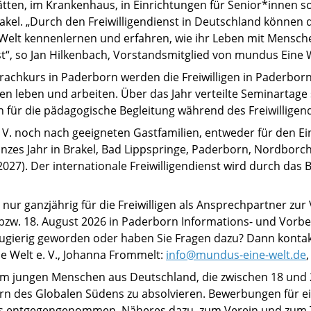
tten, im Krankenhaus, in Einrichtungen für Senior*innen s
akel. „Durch den Freiwilligendienst in Deutschland können
 Welt kennenlernen und erfahren, wie ihr Leben mit Mensch
t“, so Jan Hilkenbach, Vorstandsmitglied von mundus Eine W
chkurs in Paderborn werden die Freiwilligen in Paderborn,
leben und arbeiten. Über das Jahr verteilte Seminartage
 für die pädagogische Begleitung während des Freiwilligend
. V. noch nach geeigneten Gastfamilien, entweder für den 
anzes Jahr in Brakel, Bad Lippspringe, Paderborn, Nordb
027). Der internationale Freiwilligendienst wird durch da
 nur ganzjährig für die Freiwilligen als Ansprechpartner zu
 bzw. 18. August 2026 in Paderborn Informations- und Vorber
eugierig geworden oder haben Sie Fragen dazu? Dann kontak
e Welt e. V., Johanna Frommelt:
info@mundus-eine-welt.de
m jungen Menschen aus Deutschland, die zwischen 18 und 28 
dern des Globalen Südens zu absolvieren. Bewerbungen für 
ahres entgegengenommen. Näheres dazu, zum Verein und zum