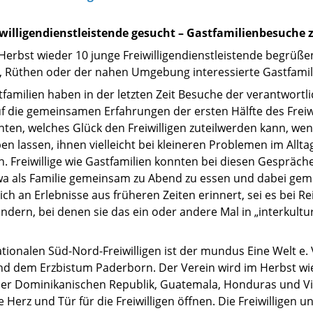
iwilligendienstleistende gesucht – Gastfamilienbesuche
erbst wieder 10 junge Freiwilligendienstleistende begrüße
, Rüthen oder der nahen Umgebung interessierte Gastfamil
stfamilien haben in der letzten Zeit Besuche der verantwor
 die gemeinsamen Erfahrungen der ersten Hälfte des Freiwi
ten, welches Glück den Freiwilligen zuteilwerden kann, w
en lassen, ihnen vielleicht bei kleineren Problemen im Alltag
. Freiwillige wie Gastfamilien konnten bei diesen Gespräc
twa als Familie gemeinsam zu Abend zu essen und dabei ge
ich an Erlebnisse aus früheren Zeiten erinnert, sei es bei R
dern, bei denen sie das ein oder andere Mal in „interkult
tionalen Süd-Nord-Freiwilligen ist der mundus Eine Welt e.
nd dem Erzbistum Paderborn. Der Verein wird im Herbst w
, der Dominikanischen Republik, Guatemala, Honduras und 
Herz und Tür für die Freiwilligen öffnen. Die Freiwilligen unt